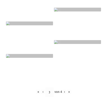
«
‹
von
4
›
»