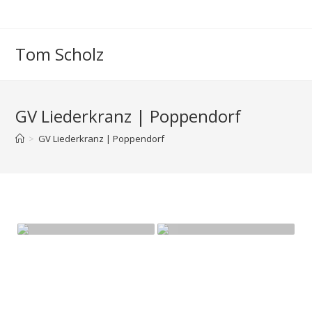
Zum
Inhalt
springen
Tom Scholz
GV Liederkranz | Poppendorf
>
GV Liederkranz | Poppendorf