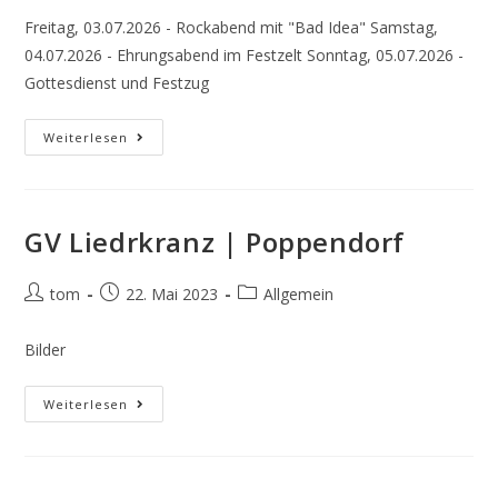
Freitag, 03.07.2026 - Rockabend mit "Bad Idea" Samstag,
04.07.2026 - Ehrungsabend im Festzelt Sonntag, 05.07.2026 -
Gottesdienst und Festzug
100
Weiterlesen
Jahre
Krieger-
U.
Kameradenverein
Poppendorf
GV Liedrkranz | Poppendorf
Beitrags-
Beitrag
Beitrags-
tom
22. Mai 2023
Allgemein
Autor:
veröffentlicht:
Kategorie:
Bilder
GV
Weiterlesen
Liedrkranz
|
Poppendorf