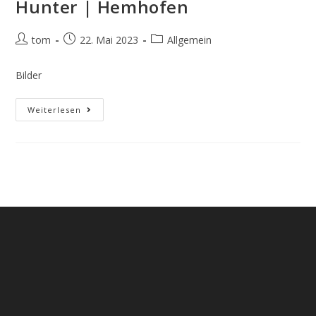
Hunter | Hemhofen
Beitrags-
Beitrag
Beitrags-
tom
22. Mai 2023
Allgemein
Autor:
veröffentlicht:
Kategorie:
Bilder
Hunter
Weiterlesen
|
Hemhofen