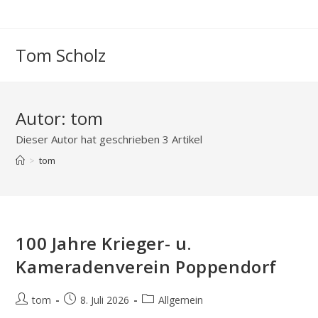
Zum
Inhalt
springen
Tom Scholz
Autor:
tom
Dieser Autor hat geschrieben 3 Artikel
>
tom
100 Jahre Krieger- u.
Kameradenverein Poppendorf
Beitrags-
Beitrag
Beitrags-
tom
8. Juli 2026
Allgemein
Autor:
veröffentlicht:
Kategorie: