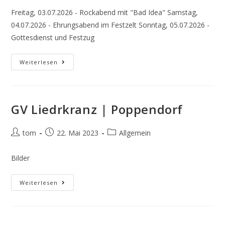
Freitag, 03.07.2026 - Rockabend mit "Bad Idea" Samstag,
04.07.2026 - Ehrungsabend im Festzelt Sonntag, 05.07.2026 -
Gottesdienst und Festzug
100
Weiterlesen
Jahre
Krieger-
U.
Kameradenverein
Poppendorf
GV Liedrkranz | Poppendorf
Beitrags-
Beitrag
Beitrags-
tom
22. Mai 2023
Allgemein
Autor:
veröffentlicht:
Kategorie:
Bilder
GV
Weiterlesen
Liedrkranz
|
Poppendorf