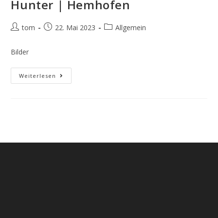
Hunter | Hemhofen
Beitrags-
Beitrag
Beitrags-
tom
22. Mai 2023
Allgemein
Autor:
veröffentlicht:
Kategorie:
Bilder
Hunter
Weiterlesen
|
Hemhofen