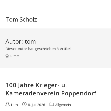
Zum
Inhalt
springen
Tom Scholz
Autor:
tom
Dieser Autor hat geschrieben 3 Artikel
>
tom
100 Jahre Krieger- u.
Kameradenverein Poppendorf
Beitrags-
Beitrag
Beitrags-
tom
8. Juli 2026
Allgemein
Autor:
veröffentlicht:
Kategorie: