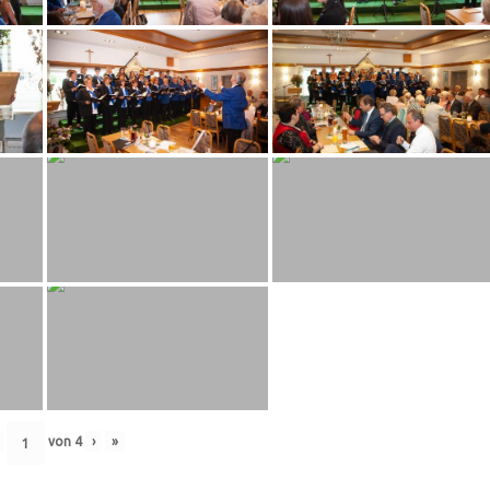
von
4
›
»