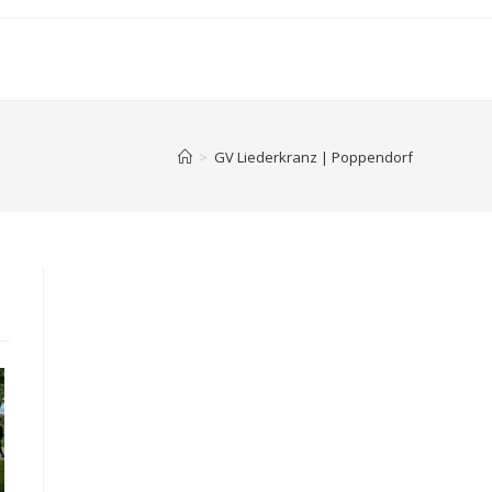
>
GV Liederkranz | Poppendorf