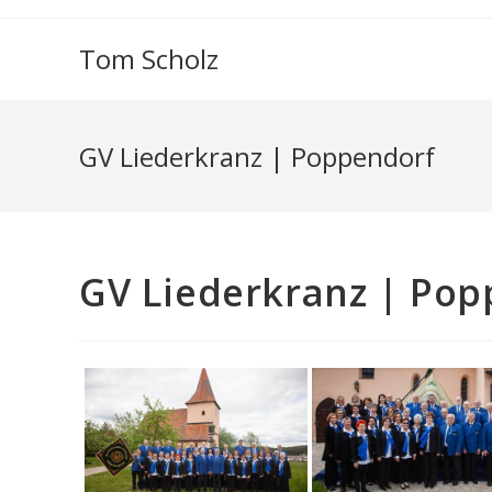
Zum
Inhalt
Tom Scholz
springen
GV Liederkranz | Poppendorf
GV Liederkranz | Pop