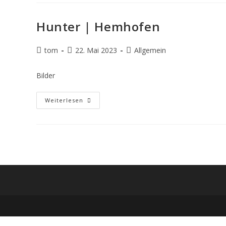
Hunter | Hemhofen
Beitrags-
Beitrag
Beitrags-
tom
22. Mai 2023
Allgemein
Autor:
veröffentlicht:
Kategorie:
Bilder
Hunter
Weiterlesen
|
Hemhofen