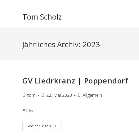
Zum
Inhalt
Tom Scholz
springen
Jährliches Archiv: 2023
GV Liedrkranz | Poppendorf
Beitrags-
Beitrag
Beitrags-
tom
22. Mai 2023
Allgemein
Autor:
veröffentlicht:
Kategorie:
Bilder
GV
Weiterlesen
Liedrkranz
|
Poppendorf